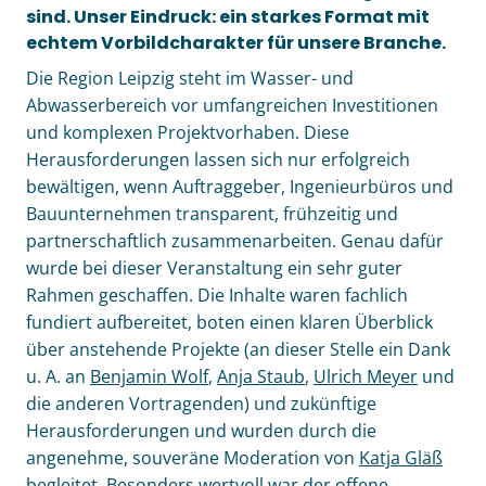
sind. Unser Eindruck: ein starkes Format mit
echtem Vorbildcharakter für unsere Branche.
Die Region Leipzig steht im Wasser- und
Abwasserbereich vor umfangreichen Investitionen
und komplexen Projektvorhaben. Diese
Herausforderungen lassen sich nur erfolgreich
bewältigen, wenn Auftraggeber, Ingenieurbüros und
Bauunternehmen transparent, frühzeitig und
partnerschaftlich zusammenarbeiten. Genau dafür
wurde bei dieser Veranstaltung ein sehr guter
Rahmen geschaffen. Die Inhalte waren fachlich
fundiert aufbereitet, boten einen klaren Überblick
über anstehende Projekte (an dieser Stelle ein Dank
u. A. an
Benjamin Wolf
,
Anja Staub
,
Ulrich Meyer
und
die anderen Vortragenden) und zukünftige
Herausforderungen und wurden durch die
angenehme, souveräne Moderation von
Katja Gläß
begleitet. Besonders wertvoll war der offene