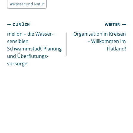
#
Wasser und Natur
BEITRAGSNAVIGATION
ZURÜCK
WEITER
mellon – die Wasser­
Organisation in Kreisen
sensiblen
– Willkommen im
Schwamm­stadt-Planung
Flatland!
und Über­flutungs­­
vorsorge