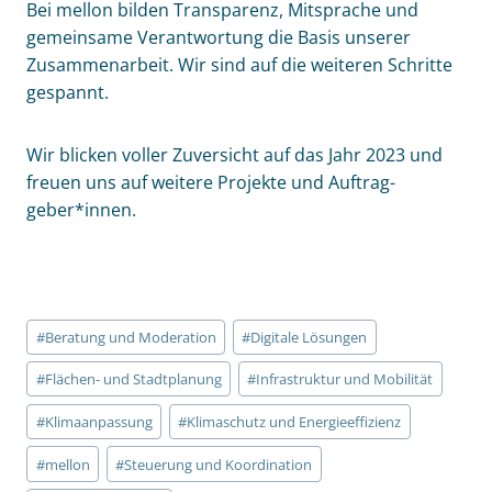
Bei mellon bilden Trans­parenz, Mit­sprache und
gemeinsame Ver­ant­wor­tung die Basis unserer
Zusammen­arbeit. Wir sind auf die weiteren Schritte
gespannt.
Wir blicken voller Zuver­sicht auf das Jahr 2023 und
freuen uns auf weitere Projekte und Auftrag­
geber*innen.
Schlagworte:
#
Beratung und Moderation
#
Digitale Lösungen
#
Flächen- und Stadtplanung
#
Infrastruktur und Mobilität
#
Klimaanpassung
#
Klimaschutz und Energieeffizienz
#
mellon
#
Steuerung und Koordination