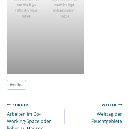
nachhaltige
nachhaltige
Infrastruktur
Infrastruktur
mbH
mbH
Schlagworte:
#
mellon
BEITRAGSNAVIGATION
ZURÜCK
WEITER
Arbeiten im Co-
Welttag der
Working-Space oder
Feuchtgebiete
lieber zu Hause?